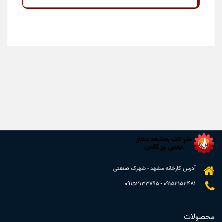
آدرس کارخانه مشهد - شهرک صنعتی
09152133795
-
09152152481
محصولات