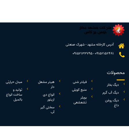
آدرس کارخانه مشهد - شهرک صنعتی
09152133795
-
09152152481
محصولات
فیلتر شنی
هیتر مشعل
مبدل حرارتی
دیگ بخار
دار
منبع کویلی
تولید و
دیگ آب گرم
انواع دی
ساخت انواع
بویلر
اریتور
بالمیل
دیگ روغن
تشعشعی
داغ
سختی گیر
آب