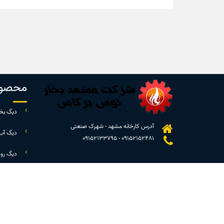
محصول
دیگ بخا
آدرس کارخانه مشهد - شهرک صنعتی
دیگ آب
09152133795
-
09152152481
دیگ رو