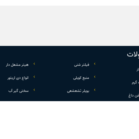
ات
فیلتر شنی
هیتر مشعل دار
ر
منبع کویلی
انواع دی اریتور
 گرم
بویلر تشعشعی
سختی گیر آب
غن داغ