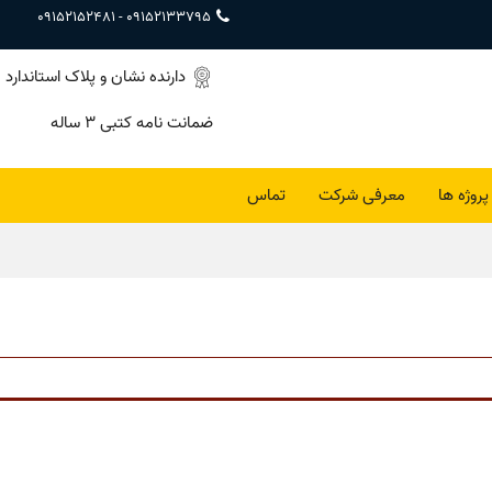
09152152481
-
09152133795
دارنده نشان و پلاک استاندارد
ضمانت نامه کتبی ۳ ساله
پروژه ها
معرفی شرکت
تماس