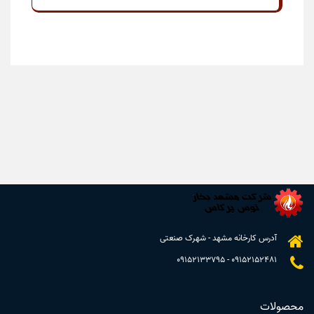
آدرس کارخانه مشهد - شهرک صنعتی
09152133795
-
09152152481
محصولات