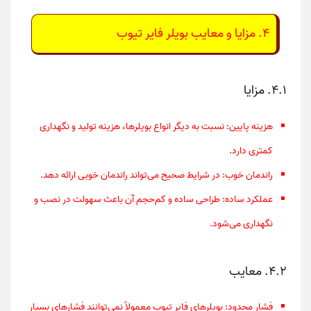
۴. مزایا و معایب بویلر فایر تیوب
۴.۱. مزایا
هزینه پایین
: نسبت به دیگر انواع بویلرها، هزینه تولید و نگهداری
کمتری دارد.
راندمان خوب
: در شرایط صحیح می‌تواند راندمان خوبی ارائه دهد.
عملکرد ساده
: طراحی ساده و کم‌حجم آن باعث سهولت در نصب و
نگهداری می‌شود.
۴.۲. معایب
فشار محدود
: بویلرهای فایر تیوب معمولاً نمی‌توانند فشارهای بسیار