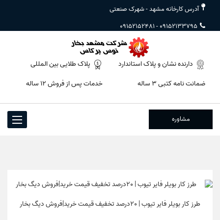
آدرس کارخانه مشهد - شهرک صنعتی
09152152481
-
09152133795
دارنده نشان و پلاک استاندارد
پلاک طلایی بین المللی
ضمانت نامه کتبی ۳ ساله
خدمات پس از فروش ۱۲ ساله
مشاوره
Toggle
igation
طرز کار بویلر فایر تیوب | 20درصد تخفیف قیمت خرید|فروش دیگ بخار