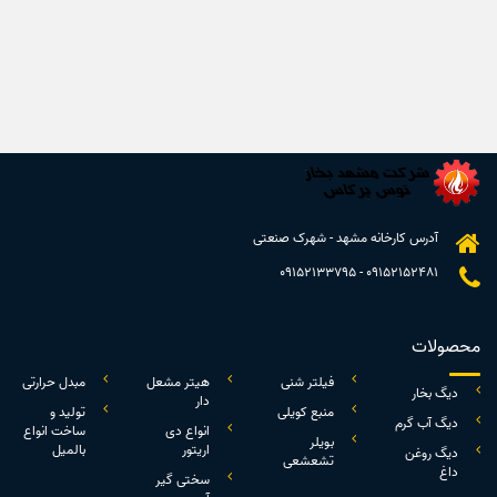
آدرس کارخانه مشهد - شهرک صنعتی
09152133795
-
09152152481
محصولات
فیلتر شنی
هیتر مشعل
مبدل حرارتی
دیگ بخار
دار
منبع کویلی
تولید و
دیگ آب گرم
انواع دی
ساخت انواع
بویلر
اریتور
بالمیل
دیگ روغن
تشعشعی
داغ
سختی گیر