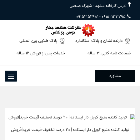
آدرس کارخانه مشهد - شهرک صنعتی
09152152481
-
09152133795
دارنده نشان و پلاک استاندارد
پلاک طلایی بین المللی
ضمانت نامه کتبی ۳ ساله
خدمات پس از فروش ۱۲ ساله
مشاوره
Toggle
igation
تولید کننده منبع کویل دار ایستاده | 20 درصد تخفیف قیمت خرید|فروش