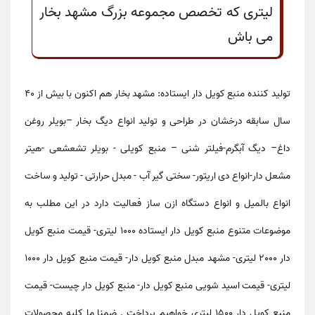
لیتری که تخصص مجموعه بزرگ مشهد بخار
می باش
تولید کننده منبع کویل دار ایستاده
: مشهد بخار هم اکنون با بیش از 40
سال سابقه درخشان در طراحی و تولید انواع دیگ بخار –بویلر روغن
داغ– دیگ آبگرم-فیلتر شنی – منبع کویلی - بویلر تشعشعی -هیتر
مشعل دار-انواع دی اریتور- سختی گیر آب - مبدل حرارتی - تولید و ساخت
انواع بالمیل و انواع دستگاه ازن ساز فعالیت دارد در این مطلب به
موضوعات متنوع
منبع کویل دار ایستاده 1000 لیتری-
قیمت منبع کویل
دار 2000 لیتری-
مشهد مبدل منبع کویل دار-
قیمت منبع کویل دار 1000
لیتری-
قیمت اسید شویی منبع کویل دار-
منبع کویل دار چیست-
قیمت
منبع کویل دار 1500 لیتری
خواهیم پرداخت . ضمنا ما کلیه محصولات