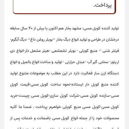
پرداخت.
تولید کننده کویل مسی
: مشهد بخار هم اکنون با بیش از 40 سال سابقه
درخشان در طراحی و تولید انواع دیگ بخار –بویلر روغن داغ– دیگ آبگرم-
فیلتر شنی – منبع کویلی - بویلر تشعشعی -هیتر مشعل دار-انواع دی
اریتور- سختی گیر آب - مبدل حرارتی - تولید و ساخت انواع بالمیل و انواع
دستگاه ازن ساز فعالیت دارد در این مطلب به موضوعات متنوع
تولید
کننده منبع کویل دار ایستاده-نحوه ساخت کویل مسی-قیمت کویل
مسی-سازنده کویل مسی-شرکت کویل سازی-کویل مسی چیست-خرید
کویل مسی-کویل مسی منبع کویلی
خواهیم پرداخت . ضمنا ما کلیه
محصولات خود را از جمله انواع
کویل مسی
باضمانت و خدمات پس از