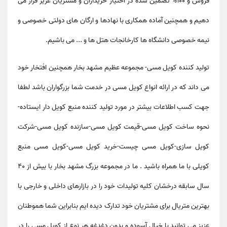
فروش و 100% تضمین شده در اختیار خریداران و مشتریان عزیز قرار می
دهیم و همچنین آماده همکاری با نهادها و ارگان های دولتی خصوصی و
نیمه خصوصی دانشگاه ها کارخانجات هتل ها و ... می باشیم.
تولید کننده کویل مسی
-
مجموعه عظیم مشهد بخار همچنین افتخار خود
می داند که در ارائه انواع
کویل مسی
در خدمت شما بزرگواران باشد لطفا
جهت کسب اطلاعات بیشتر در مورد
تولید کننده منبع کویل دار ایستاده-
نحوه ساخت کویل مسی-قیمت کویل مسی-سازنده کویل مسی-شرکت
کویل سازی-کویل مسی چیست-خرید کویل مسی-کویل مسی منبع
کویلی
با ما همراه باشید . ما در مجموعه بزرگ مشهد بخار با بیش از 40
سال سابقه درخشان کلیه تولیدات خود را در بازارهای داخلی و خارجی با
بهترین متریال برای مشتریان خود تدارک دیده ایم بنابراین شما هموطنان
عزیز می توانید با خیال آسوده و بدون دغدغه هر نوع از
کویل مسی
را در