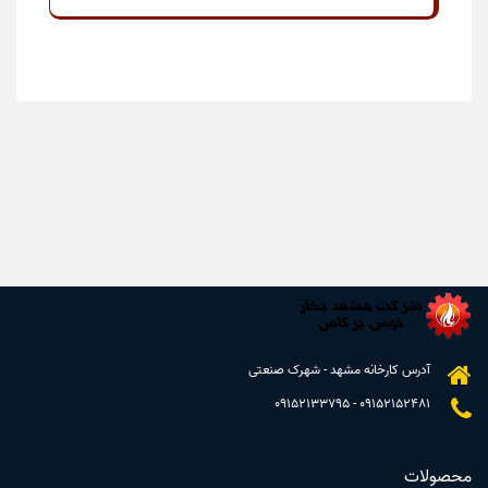
آدرس کارخانه مشهد - شهرک صنعتی
09152133795
-
09152152481
محصولات