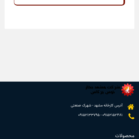
آدرس کارخانه مشهد - شهرک صنعتی
09152133795
-
09152152481
محصولات