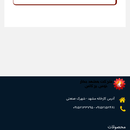
آدرس کارخانه مشهد - شهرک صنعتی
09152133795
-
09152152481
محصولات