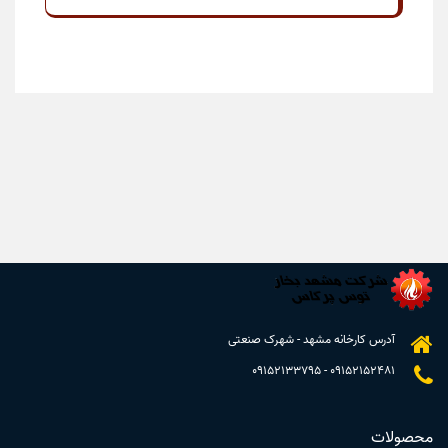
آدرس کارخانه مشهد - شهرک صنعتی
09152133795
-
09152152481
محصولات