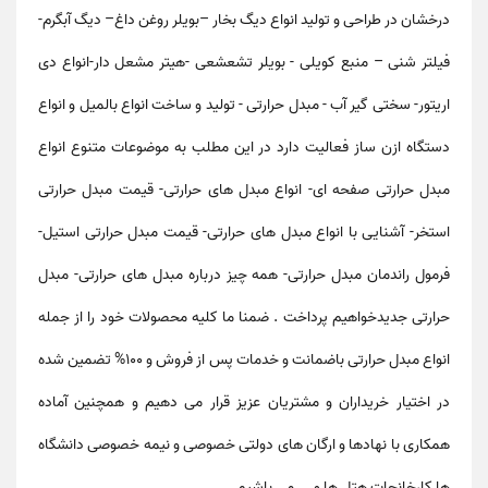
درخشان در طراحی و تولید انواع دیگ بخار –بویلر روغن داغ– دیگ آبگرم-
فیلتر شنی – منبع کویلی - بویلر تشعشعی -هیتر مشعل دار-انواع دی
اریتور- سختی گیر آب - مبدل حرارتی - تولید و ساخت انواع بالمیل و انواع
دستگاه ازن ساز فعالیت دارد در این مطلب به موضوعات متنوع
انواع
مبدل حرارتی صفحه ای- انواع مبدل های حرارتی- قیمت مبدل حرارتی
استخر- آشنایی با انواع مبدل های حرارتی- قیمت مبدل حرارتی استیل-
فرمول راندمان مبدل حرارتی- همه چیز درباره مبدل های حرارتی- مبدل
حرارتی جدید
خواهیم پرداخت . ضمنا ما کلیه محصولات خود را از جمله
انواع
مبدل حرارتی
باضمانت و خدمات پس از فروش و 100% تضمین شده
در اختیار خریداران و مشتریان عزیز قرار می دهیم و همچنین آماده
همکاری با نهادها و ارگان های دولتی خصوصی و نیمه خصوصی دانشگاه
ها کارخانجات هتل ها و ... می باشیم.