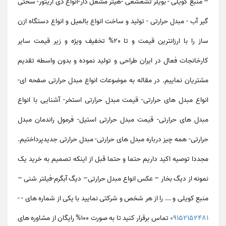
– منبع کویلی - بویلر تشعشعی -هیتر مشعل دار-انواع دی اریتور- سختی
گیر آب - مبدل حرارتی - تولید و ساخت انواع بالمیل و انواع دستگاه ازن
ساز را با ارزانترین قیمت و تا 20% تخفیف ویژه و زیر قیمت سایر
کارخانجات فعال در ایران طراحی و تولید نموده و بدون واسطه تقدیم
مشتریان نماییم. در مقاله به موضوعات
انواع مبدل حرارتی صفحه ای-
انواع مبدل های حرارتی- قیمت مبدل حرارتی استخر- آشنایی با انواع
مبدل های حرارتی- قیمت مبدل حرارتی استیل- فرمول راندمان مبدل
حرارتی- همه چیز درباره مبدل های حرارتی- مبدل حرارتی جدید
پرداختیم.
مجددا توصیه اکید داریم حتما و حتما قبل از اینکه تصمیم به خرید یک
نمونه از دیگ بخار – عکس انواع مبدل حرارتی– دیگ آبگرم-فیلتر شنی –
منبع کویلی و ... را از هر شخص و شرکتی نمایید با یکی از شماره های - -
09152152481
تماس برقرار کنید تا به صورت 100% رایگان از مشاوره های