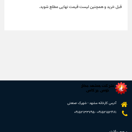
قبل خرید و همچنین لیست قیمت نهایی مطلع شوید.
آدرس کارخانه مشهد - شهرک صنعتی
09152133795
-
09152152481