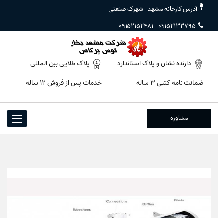
آدرس کارخانه مشهد - شهرک صنعتی
09152152481
-
09152133795
دارنده نشان و پلاک استاندارد
پلاک طلایی بین المللی
ضمانت نامه کتبی ۳ ساله
خدمات پس از فروش ۱۲ ساله
مشاوره
Toggle
igation