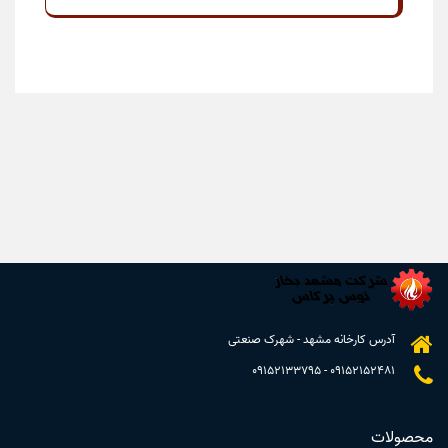
آدرس کارخانه مشهد - شهرک صنعتی
09152133795
-
09152152481
محصولات