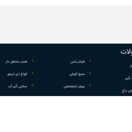
ات
فیلتر شنی
هیتر مشعل دار
ر
منبع کویلی
انواع دی اریتور
 گرم
بویلر تشعشعی
سختی گیر آب
غن داغ