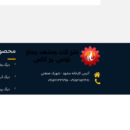
محصول
دیگ بخا
آدرس کارخانه مشهد - شهرک صنعتی
دیگ آب
09152133795
-
09152152481
دیگ رو