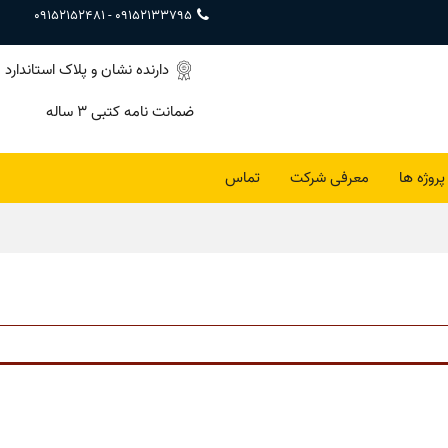
09152152481
-
09152133795
دارنده نشان و پلاک استاندارد
ضمانت نامه کتبی ۳ ساله
پروژه ها
معرفی شرکت
تماس