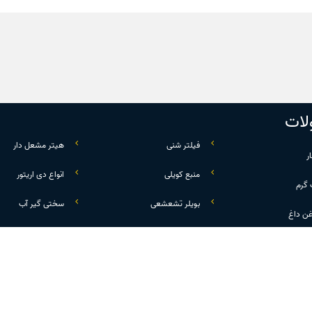
ات
فیلتر شنی
هیتر مشعل دار
ر
منبع کویلی
انواع دی اریتور
 گرم
بویلر تشعشعی
سختی گیر آب
غن داغ