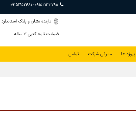
09152152481
-
09152133795
دارنده نشان و پلاک استاندارد
ضمانت نامه کتبی ۳ ساله
پروژه ها
معرفی شرکت
تماس