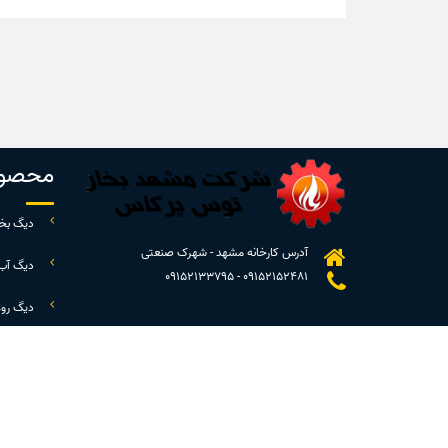
محصول
دیگ بخا
آدرس کارخانه مشهد - شهرک صنعتی
دیگ آب
09152133795
-
09152152481
دیگ رو