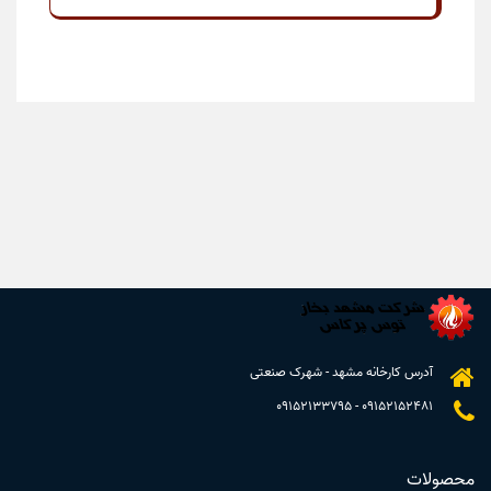
آدرس کارخانه مشهد - شهرک صنعتی
09152133795
-
09152152481
محصولات