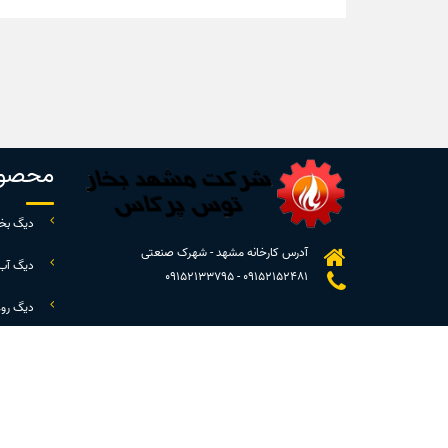
محصول
دیگ بخا
آدرس کارخانه مشهد - شهرک صنعتی
دیگ آب
09152133795
-
09152152481
دیگ رو