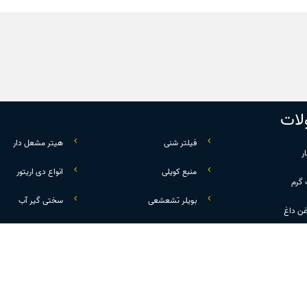
ات
فیلتر شنی
هیتر مشعل دار
ر
منبع کویلی
انواع دی اریتور
 گرم
بویلر تشعشعی
سختی گیر آب
غن داغ