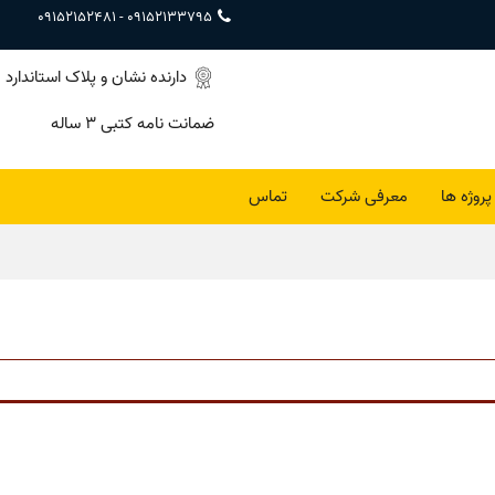
09152152481
-
09152133795
دارنده نشان و پلاک استاندارد
ضمانت نامه کتبی ۳ ساله
پروژه ها
معرفی شرکت
تماس