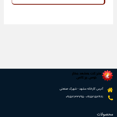
آدرس کارخانه مشهد - شهرک صنعتی
09152133795
-
09152152481
محصولات