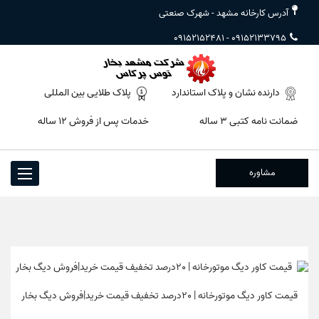
آدرس کارخانه مشهد - شهرک صنعتی
09152152481
-
09152133795
دارنده نشان و پلاک استاندارد
پلاک طلایی بین المللی
ضمانت نامه کتبی ۳ ساله
خدمات پس از فروش ۱۲ ساله
مشاوره
Toggle
igation
قیمت کاور دیگ موتورخانه | 20درصد تخفیف قیمت خرید|فروش دیگ بخار