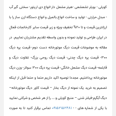
کویلی - بویلر تشعشعی -هیتر مشعل دار-انواع دی اریتور- سختی گیر آب
- مبدل حرارتی - تولید و ساخت انواع بالمیل و انواع دستگاه ازن ساز را با
ارزانترین قیمت و تا 20% تخفیف ویژه و زیر قیمت سایر کارخانجات فعال
در ایران طراحی و تولید نموده و بدون واسطه تقدیم مشتریان نماییم. در
مقاله به موضوعات
قیمت دیگ موتورخانه دست دوم- قیمت پره دیگ
300- قیمت پره دیگ چدنی- قیمت دیگ روحی بزرگ- تفاوت دیگ و
قابلمه- قیمت دیگ مشعل خانگی- قیمت پره دیگ 300 سولار- وزن دیگ
موتورخانه
پرداختیم. مجددا توصیه اکید داریم حتما و حتما قبل از اینکه
تصمیم به خرید یک نمونه از دیگ بخار – قیمت کاور دیگ موتورخانه–
دیگ آبگرم-فیلتر شنی – منبع کویلی و ... را از هر شخص و شرکتی نمایید
با یکی از شماره های - -
09152152481
تماس برقرار کنید تا به صورت