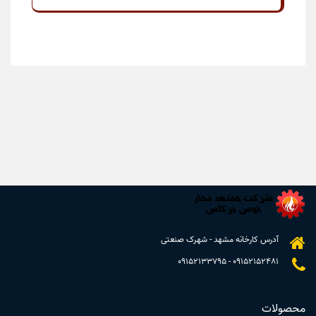
آدرس کارخانه مشهد - شهرک صنعتی
09152133795
-
09152152481
محصولات