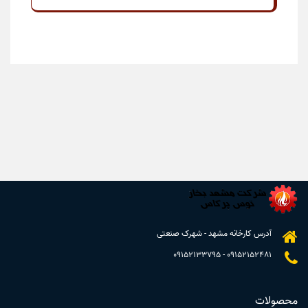
آدرس کارخانه مشهد - شهرک صنعتی
09152133795
-
09152152481
محصولات