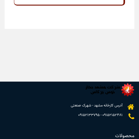
آدرس کارخانه مشهد - شهرک صنعتی
09152133795
-
09152152481
محصولات