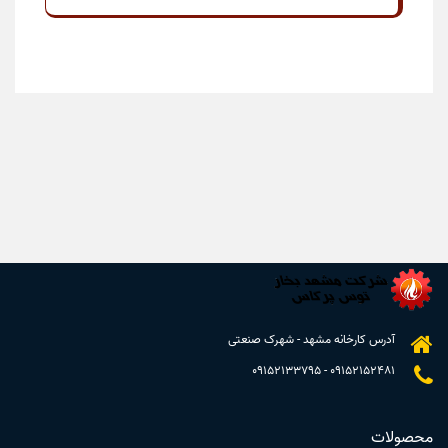
آدرس کارخانه مشهد - شهرک صنعتی
09152133795
-
09152152481
محصولات