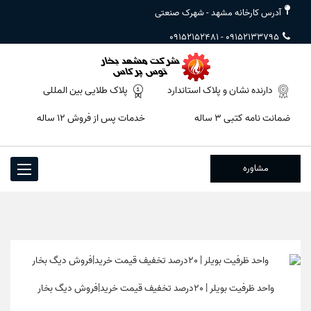
آدرس کارخانه مشهد - شهرک صنعتی
09152152481
-
09152133795
دارنده نشان و پلاک استاندارد
پلاک طلایی بین المللی
ضمانت نامه کتبی ۳ ساله
خدمات پس از فروش ۱۲ ساله
مشاوره
Toggle
igation
واحد ظرفیت بویلر | 20درصد تخفیف قیمت خرید|فروش دیگ بخار