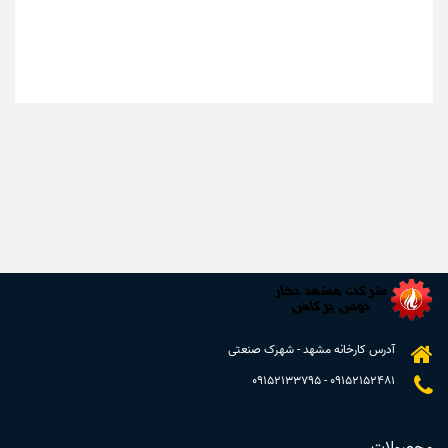
آدرس کارخانه مشهد - شهرک صنعتی
09152133795
-
09152152481