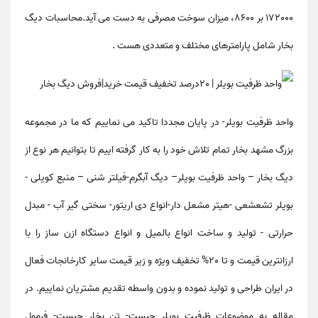
172000 بر 8600، میزان سوخت مصرفی به دست می آید.محاسبات دیگ
بخار شامل پارامترهای مختلف و متعددی هست .
واحد ظرفیت بویلر
- در پایان مجددا تاکید می نماییم که ما در مجموعه
بزرگ مشهد بخار تمام تلاش خود را به کار گرفته اییم تا بتوانیم هر نوع از
دیگ بخار – واحد ظرفیت بویلر– دیگ آبگرم-فیلتر شنی – منبع کویلی -
بویلر تشعشعی -هیتر مشعل دار-انواع دی اریتور- سختی گیر آب - مبدل
حرارتی - تولید و ساخت انواع بالمیل و انواع دستگاه ازن ساز را با
ارزانترین قیمت و تا 20% تخفیف ویژه و زیر قیمت سایر کارخانجات فعال
در ایران طراحی و تولید نموده و بدون واسطه تقدیم مشتریان نماییم. در
مقاله به موضوعات
ظرفیت بویلر چیست- تن بخار چیست- فرمول