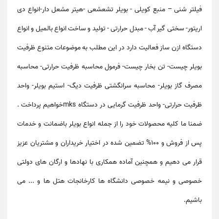
فیلتر شنی – منبع کویلی - بویلر تشعشعی -هیتر مشعل دار-انواع دی
اریتور- سختی گیر آب - مبدل حرارتی - تولید و ساخت انواع بالمیل و انواع
دستگاه ازن ساز فعالیت دارد در این مطلب به موضوعات متنوع
ظرفیت
بویلر چیست- تن بخار چیست- فرمول محاسبه ظرفیت حرارتی- محاسبه
مصرف گاز بویلر- محاسبه سرانگشتی ظرفیت دیگ- استیم بویلر- واحد
ظرفیت حرارتی- واحد ظرفیت گرمایی در دستگاه
mks
خواهیم پرداخت .
ضمنا ما کلیه محصولات خود را از جمله انواع
بویلر
باضمانت و خدمات
پس از فروش و 100% تضمین شده در اختیار خریداران و مشتریان عزیز
قرار می دهیم و همچنین آماده همکاری با نهادها و ارگان های دولتی
خصوصی و نیمه خصوصی دانشگاه ها کارخانجات هتل ها و ... می
باشیم.