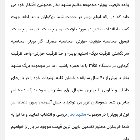
واحد ظرفیت بویلر
-
مجموعه عظیم مشهد بخار همچنین افتخار خود می
داند که در ارائه انواع
بویلر
در خدمت شما بزرگواران باشد لطفا جهت
کسب اطلاعات بیشتر در مورد
ظرفیت بویلر چیست- تن بخار چیست-
فرمول محاسبه ظرفیت حرارتی- محاسبه مصرف گاز بویلر- محاسبه
سرانگشتی ظرفیت دیگ- استیم بویلر- واحد ظرفیت حرارتی- واحد ظرفیت
گرمایی در دستگاه
mks
با ما همراه باشید . ما در مجموعه بزرگ مشهد
بخار با بیش از 40 سال سابقه درخشان کلیه تولیدات خود را در بازارهای
داخلی و خارجی با بهترین متریال برای مشتریان خود تدارک دیده ایم
بنابراین شما هموطنان عزیز می توانید با خیال آسوده و بدون دغدغه هر
نوع از
بویلر
را در مجموعه
مشهد بخار
بررسی و انتخاب نمایید و ما نیز به
شما خریداران محترم تضمین پایین ترین قیمت موجود در بازار را خواهیم
داد.