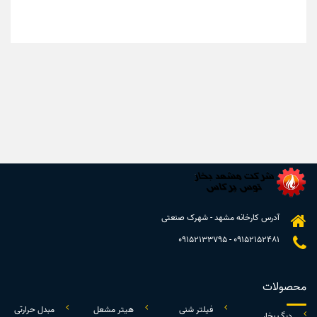
آدرس کارخانه مشهد - شهرک صنعتی
09152133795
-
09152152481
محصولات
فیلتر شنی
هیتر مشعل
مبدل حرارتی
دیگ بخار