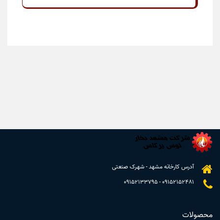
آدرس کارخانه مشهد - شهرک صنعتی
09152133795
-
09152152481
محصولات