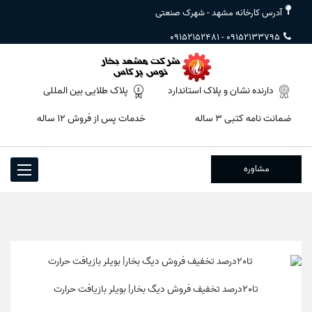
آدرس کارخانه مشهد - شهرک صنعتی
09152152481
-
09152133795
دارنده نشان و پلاک استاندارد
پلاک طلایی بین المللی
ضمانت نامه کتبی ۳ ساله
خدمات پس از فروش ۱۲ ساله
مشاوره
Toggle
igation
تا20درصد تخفیف فروش دیگ بخار| بویلر بازیافت حرارت