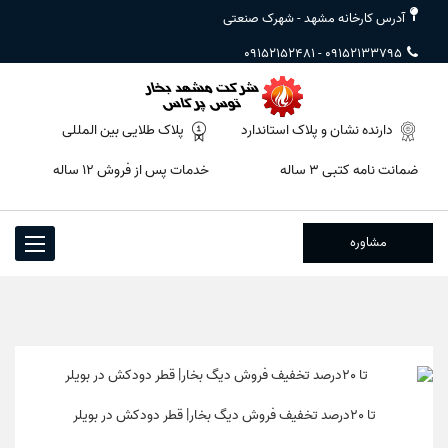
آدرس کارخانه مشهد - شهرک صنعتی
09152152481
-
09152133795
دارنده نشان و پلاک استاندارد
پلاک طلایی بین المللی
ضمانت نامه کتبی ۳ ساله
خدمات پس از فروش ۱۲ ساله
مشاوره
Toggle
igation
تا 20درصد تخفیف فروش دیگ بخار| قطر دودکش در بویلر