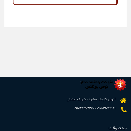
آدرس کارخانه مشهد - شهرک صنعتی
09152133795
-
09152152481
محصولات