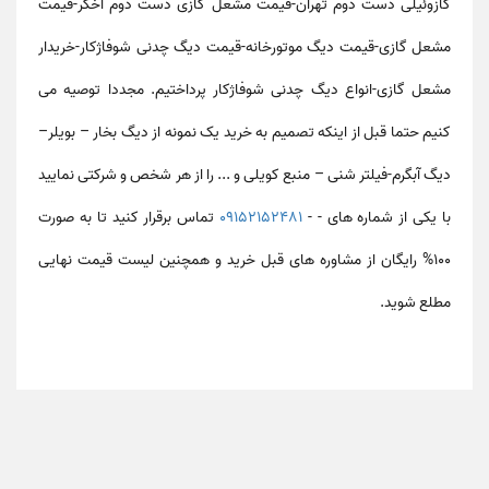
گازوئیلی دست دوم تهران-قیمت مشعل گازی دست دوم اخگر-قیمت
مشعل گازی-قیمت دیگ موتورخانه-قیمت دیگ چدنی شوفاژکار-خریدار
مشعل گازی-انواع دیگ چدنی شوفاژکار
پرداختیم. مجددا توصیه می
کنیم حتما قبل از اینکه تصمیم به خرید یک نمونه از دیگ بخار – بویلر–
دیگ آبگرم-فیلتر شنی – منبع کویلی و ... را از هر شخص و شرکتی نمایید
با یکی از شماره های - -
09152152481
تماس برقرار کنید تا به صورت
100% رایگان از مشاوره های قبل خرید و همچنین لیست قیمت نهایی
مطلع شوید.