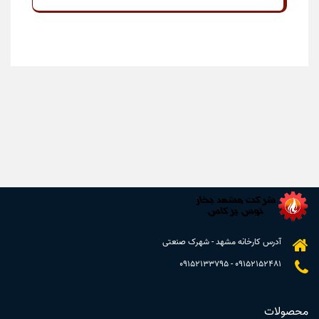
آدرس کارخانه مشهد - شهرک صنعتی
09152133795
-
09152152481
محصولات