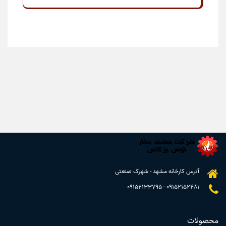
آدرس کارخانه مشهد - شهرک صنعتی
09152133795
-
09152152481
محصولات