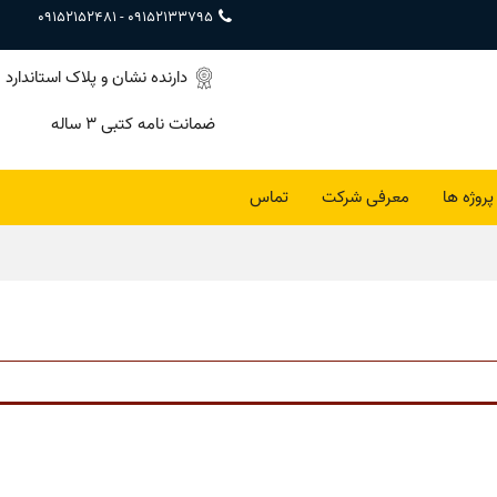
09152152481
-
09152133795
دارنده نشان و پلاک استاندارد
ضمانت نامه کتبی ۳ ساله
پروژه ها
معرفی شرکت
تماس