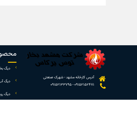
محصول
دیگ بخا
آدرس کارخانه مشهد - شهرک صنعتی
دیگ آب
09152133795
-
09152152481
دیگ رو