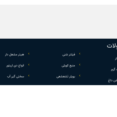
ات
فیلتر شنی
هیتر مشعل دار
ر
منبع کویلی
انواع دی اریتور
 گرم
بویلر تشعشعی
سختی گیر آب
غن داغ