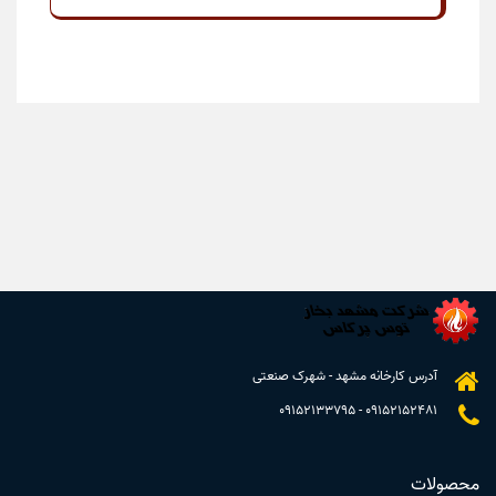
آدرس کارخانه مشهد - شهرک صنعتی
09152133795
-
09152152481
محصولات