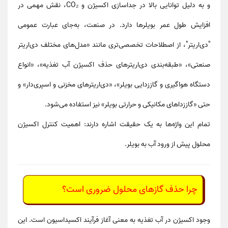
و به دلیل توانایی بالا در جداسازی اکسیژن و CO₂، نقش مهمی در
افزایش طول عمر بویلرها دارد. در صنعت، به‌جای عبارت عمومی
"دی‌اریتر"، از اصطلاحات تخصصی‌تری مانند
«مدل‌های مختلف دی‌اریتر
صنعتی»
،
«طبقه‌بندی دی‌اریترهای حذف اکسیژن آب تغذیه»
،
«انواع
دستگاه هواگیری و گاززدایی بویلر»
،
«دی‌اریترهای مخزنی و اسپری‌دار»
و
حتی
«گاززداهای مکانیکی و حرارتی بویلر»
نیز استفاده می‌شود.
تمام این واژه‌ها به یک حقیقت اشاره دارند:
اهمیت کنترل اکسیژن
محلول پیش از ورود آب به بویلر
.
چرا حذف گازهای محلول ضروری است؟
وجود اکسیژن در آب تغذیه به معنی آغاز فرآیند
اکسیداسیون
است. این