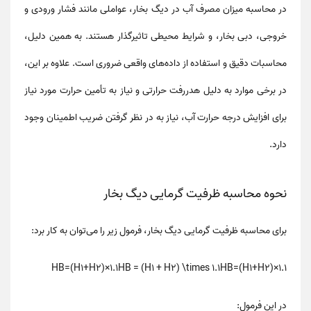
در محاسبه
میزان مصرف آب در دیگ بخار
، عواملی مانند فشار ورودی و
خروجی، دبی بخار، و شرایط محیطی تاثیرگذار هستند. به همین دلیل،
محاسبات دقیق و استفاده از داده‌های واقعی ضروری است. علاوه بر این،
در برخی موارد به دلیل
هدررفت حرارتی
و نیاز به تأمین حرارت مورد نیاز
برای افزایش درجه حرارت آب، نیاز به در نظر گرفتن
ضریب اطمینان
وجود
دارد.
نحوه محاسبه ظرفیت گرمایی دیگ بخار
برای محاسبه
ظرفیت گرمایی دیگ بخار
، فرمول زیر را می‌توان به کار برد:
HB=(H1+H2)×1.1HB = (H1 + H2) \times 1.1
H
B
=
(
H
1
+
H
2
)
×
1.1
در این فرمول: