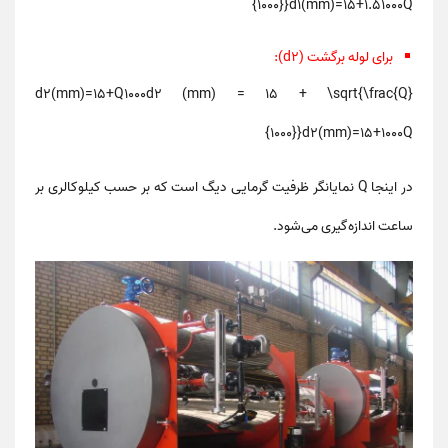
{1000}}
d
1
(
mm
)
=
15
+
1.5
1000
Q
برای لوله برگشت (d2):
d2(mm)=15+Q1000d2 (mm) = 15 + \sqrt{\frac{Q}
{1000}}
d
2
(
mm
)
=
15
+
1000
Q
در اینجا
Q
نمایانگر
ظرفیت گرمایی دیگ
است که بر حسب
کیلوکالری
بر
ساعت اندازه‌گیری می‌شود.