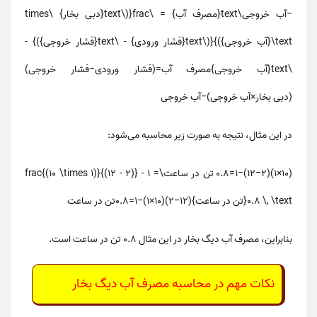
−آب خروجی\text{مصرف آب} = \frac{(\text{دبی بخار} \times
\text{آب خروجی})}{(\text{فشار ورودی} - \text{فشار خروجی})} -
\text{آب خروجی}
مصرف آب
=
(
فشار ورودی
−
فشار خروجی
)
(
دبی بخار
×
آب خروجی
)
−
آب خروجی
در این مثال، نتیجه به صورت زیر محاسبه می‌شود:
(10×1)(12−2)−1=0.8 تن در ساعت\frac{(10 \times 1)}{(12 - 2)} - 1 =
0.8 \, \text{تن در ساعت}
(
12
−
2
)
(
10
×
1
)
−
1
=
0.8
تن در ساعت
بنابراین،
مصرف آب دیگ بخار
در این مثال 0.8 تن در ساعت است.
نکات مهم در محاسبه مصرف آب دیگ بخار