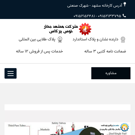
آدرس کارخانه مشهد - شهرک صنعتی
09152152481
-
09152133795
دارنده نشان و پلاک استاندارد
پلاک طلایی بین المللی
ضمانت نامه کتبی ۳ ساله
خدمات پس از فروش ۱۲ ساله
مشاوره
Toggle
igation