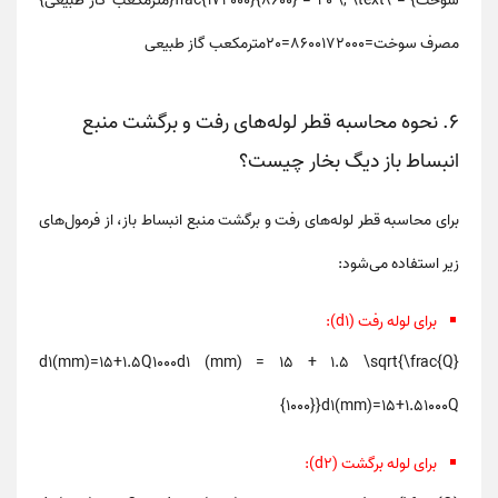
سوخت} = \frac{172000}{8600} = 20 \, \text{مترمکعب گاز طبیعی}
مصرف سوخت
=
172000
8600
=
20
مترمکعب گاز طبیعی
6. نحوه محاسبه قطر لوله‌های رفت و برگشت منبع
انبساط باز دیگ بخار چیست؟
برای محاسبه
قطر لوله‌های رفت و برگشت
منبع انبساط باز، از فرمول‌های
زیر استفاده می‌شود:
برای لوله رفت (d1):
d1(mm)=15+1.5Q1000d1 (mm) = 15 + 1.5 \sqrt{\frac{Q}
{1000}}
d
1
(
mm
)
=
15
+
1.5
1000
Q
برای لوله برگشت (d2):