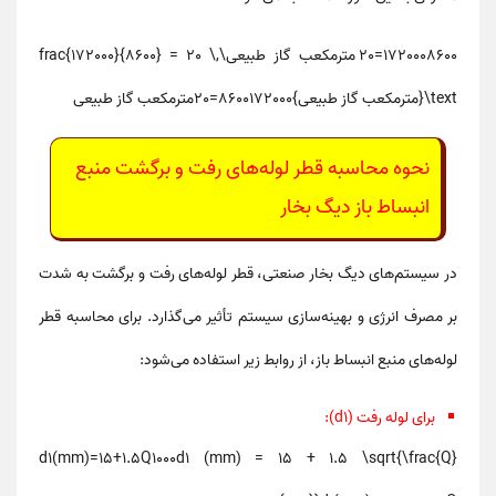
1720008600=20 مترمکعب گاز طبیعی\frac{172000}{8600} = 20 \,
\text{مترمکعب گاز طبیعی}
172000
8600
=
20
مترمکعب گاز طبیعی
نحوه محاسبه قطر لوله‌های رفت و برگشت منبع
انبساط باز دیگ بخار
در سیستم‌های
دیگ بخار صنعتی
،
قطر لوله‌های رفت و برگشت
به شدت
بر مصرف انرژی و بهینه‌سازی سیستم تأثیر می‌گذارد. برای محاسبه قطر
لوله‌های منبع انبساط باز، از روابط زیر استفاده می‌شود:
برای لوله رفت (d1):
d1(mm)=15+1.5Q1000d1 (mm) = 15 + 1.5 \sqrt{\frac{Q}