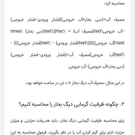
محاسبه کرد:
مصرف آب=(دبی بخار×آب خروجی)(فشار ورودی−فشار خروجی)
−آب خروجی\text{مصرف آب} = \frac{(\text{دبی بخار} \times
\text{آب خروجی})}{(\text{فشار ورودی} - \text{فشار خروجی})} -
\text{آب خروجی}
مصرف آب
=
(
فشار ورودی
−
فشار خروجی
)
(
دبی بخار
×
آب خروجی
)
−
آب خروجی
در این مثال، مصرف آب دیگ بخار 0.8 تن در ساعت خواهد بود.
2. چگونه ظرفیت گرمایی دیگ بخار را محاسبه کنیم؟
برای
محاسبه ظرفیت گرمایی دیگ بخار
، باید هدررفت حرارتی و میزان
حرارت لازم برای گرم کردن آب را در نظر بگیرید. فرمول محاسبه به این