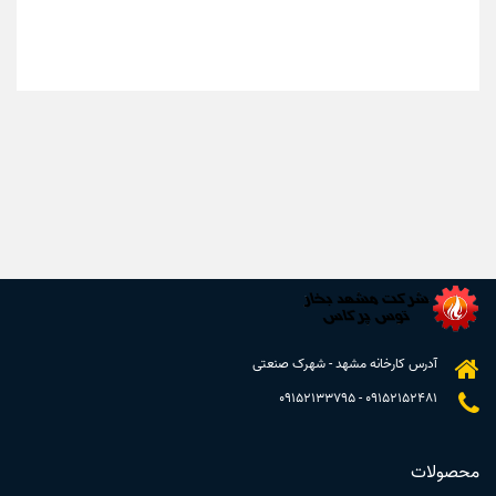
آدرس کارخانه مشهد - شهرک صنعتی
09152133795
-
09152152481
محصولات