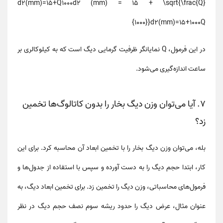
d2(mm)=15+Q1000d2 (mm) = 15 + \sqrt{\frac{Q}
{1000}}
d
2
(
mm
)
=
15
+
1000
Q
در این فرمول،
Q
نمایانگر
ظرفیت گرمایی دیگ
است که به کیلوکالری بر
ساعت اندازه‌گیری می‌شود.
7. آیا می‌توان وزن دیگ بخار را بدون کاتالوگ‌ها تخمین
زد؟
بله، می‌توان وزن دیگ بخار را با تخمین ابعاد آن محاسبه کرد. برای این
کار، ابتدا حجم دیگ را به دست آورده و سپس با استفاده از جدول‌ها و
فرمول‌های محاسباتی، وزن دیگ را تخمین زد. برای تخمین ابعاد دیگ، به
عنوان مثال، عرض دیگ را حدود ریشه سوم نصف حجم دیگ در نظر