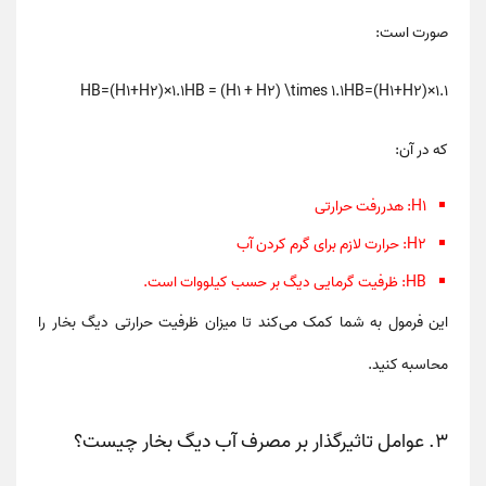
صورت است:
HB=(H1+H2)×1.1HB = (H1 + H2) \times 1.1
H
B
=
(
H
1
+
H
2
)
×
1.1
که در آن:
H1
: هدررفت حرارتی
H2
: حرارت لازم برای گرم کردن آب
HB
: ظرفیت گرمایی دیگ بر حسب کیلووات است.
این فرمول به شما کمک می‌کند تا میزان
ظرفیت حرارتی دیگ بخار
را
محاسبه کنید.
3. عوامل تاثیرگذار بر مصرف آب دیگ بخار چیست؟