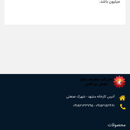
میلیون باشد.
آدرس کارخانه مشهد - شهرک صنعتی
09152133795
-
09152152481
محصولات