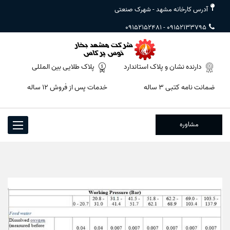
آدرس کارخانه مشهد - شهرک صنعتی
09152152481
-
09152133795
دارنده نشان و پلاک استاندارد
پلاک طلایی بین المللی
ضمانت نامه کتبی ۳ ساله
خدمات پس از فروش ۱۲ ساله
مشاوره
Toggle
igation