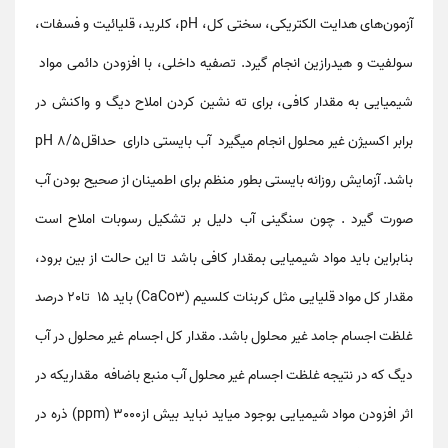
آزمون‌های هدایت الکتریکی، سختی کل، pH، کلرید، قلیائیت و فسفات،
سولفیت و هیدرازین انجام گیرد. تصفیه داخلی، با افزودن دائمی مواد
شیمیایی به مقدار کافی، برای ته نشین کردن املاح دیگ و واکنش در
برابر اکسیژن غیر محلول انجام میگیرد آب بایستی دارای حداقل8/5 pH
باشد. آزمایش روزانه بایستی بطور منظم برای اطمینان از صحیح بودن آب
صورت گیرد . چون سنگینی آب دلیل بر تشکیل رسوبات املاح است
بنابراین باید مواد شیمیایی بمقدار کافی باشد تا این حالت از بین برود،
مقدار کل مواد قلیایی مثل کربنات کلسیم (CaCo3) باید 15 تا20 درصد
غلظت اجسام جامد غیر محلول باشد. مقدار کل اجسام غیر محلول در آب
دیگ که در نتیجه غلظت اجسام غیر محلول آب منبع باضافه مقداریکه در
اثر افزودن مواد شیمیایی بوجود میاید نباید بیش ازppm) 3000) ذره در